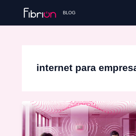
Ir
para
BLOG
o
conteúdo
internet para empres