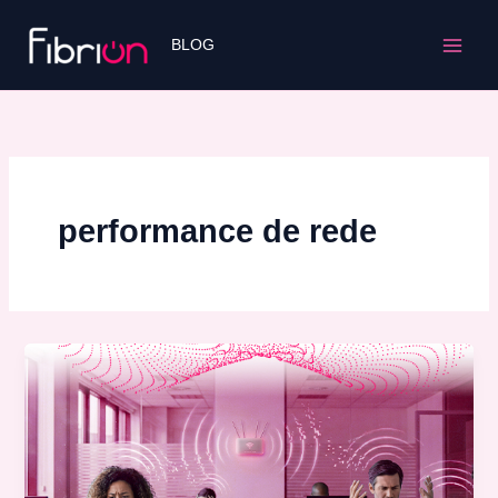
Ir
para
BLOG
o
conteúdo
performance de rede