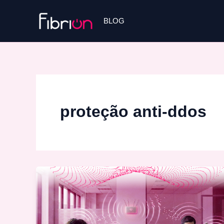
Ir
para
BLOG
o
conteúdo
proteção anti-ddos