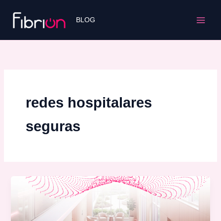
Ir
para
BLOG
o
conteúdo
redes hospitalares
seguras