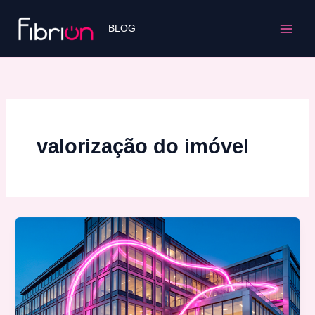
Ir
para
BLOG
o
conteúdo
valorização do imóvel