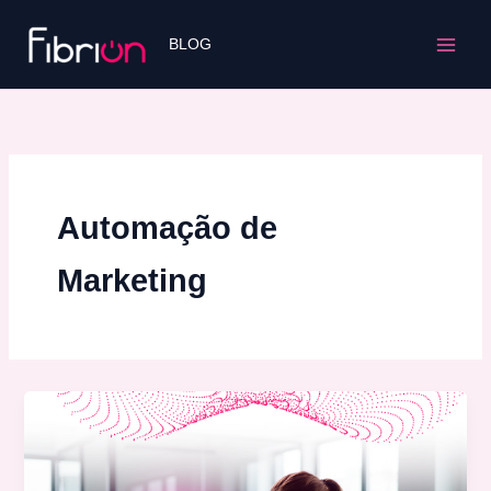
Ir
para
BLOG
o
conteúdo
Automação de
Marketing