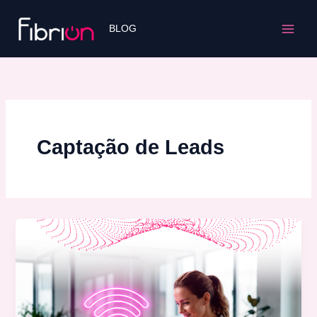
Ir
para
BLOG
o
conteúdo
Captação de Leads