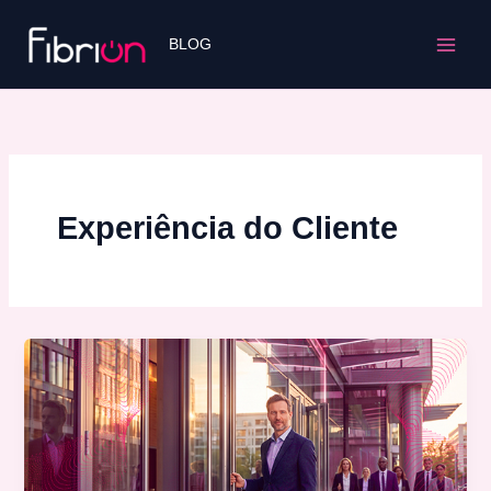
Ir
para
BLOG
o
conteúdo
Experiência do Cliente