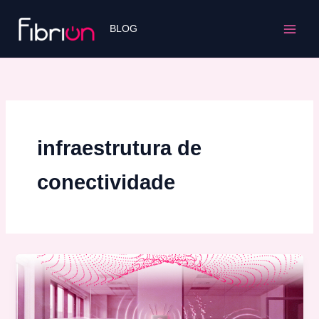
Ir
para
BLOG
o
conteúdo
infraestrutura de
conectividade