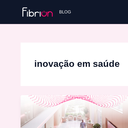
Ir
para
BLOG
o
conteúdo
inovação em saúde