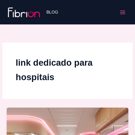
Ir
para
BLOG
o
conteúdo
link dedicado para
hospitais