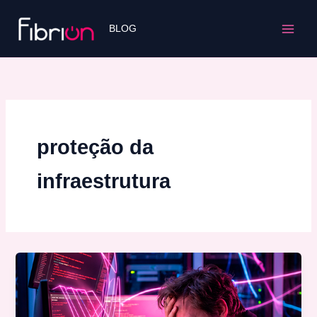
Ir
para
BLOG
o
conteúdo
proteção da
infraestrutura