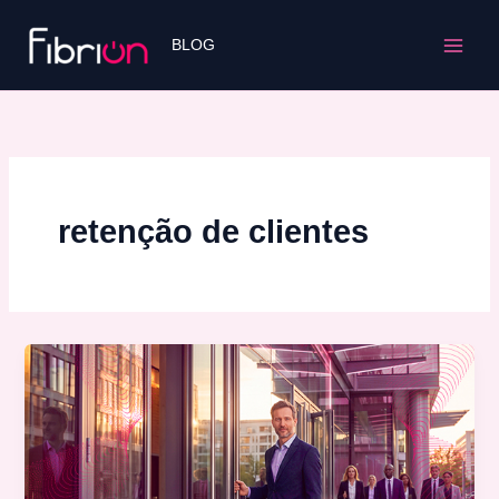
Ir
para
BLOG
o
conteúdo
retenção de clientes