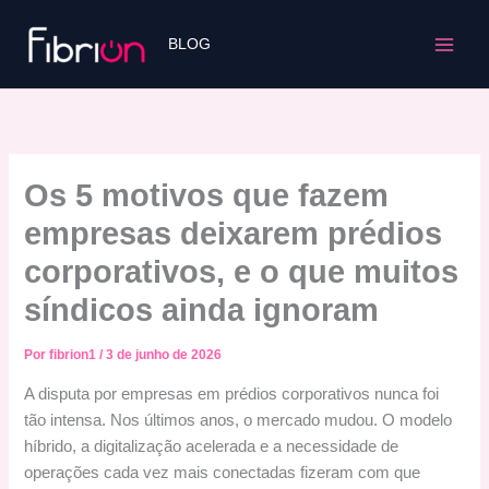
Ir
para
BLOG
o
conteúdo
Os 5 motivos que fazem
empresas deixarem prédios
corporativos, e o que muitos
síndicos ainda ignoram
Por
fibrion1
/
3 de junho de 2026
A disputa por empresas em prédios corporativos nunca foi
tão intensa. Nos últimos anos, o mercado mudou. O modelo
híbrido, a digitalização acelerada e a necessidade de
operações cada vez mais conectadas fizeram com que