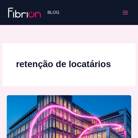
Ir
para
BLOG
o
conteúdo
retenção de locatários